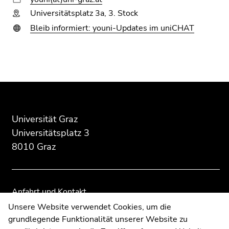
Universitätsplatz 3a, 3. Stock
Bleib informiert: youni-Updates im uniCHAT
Beginn
Ende
Ende
des
dieses
dieses
Seitenbereichs:
Seitenbereichs.
Seitenbereichs.
Zusatzinformationen:
Zur
Zur
Übersicht
Übersicht
Universität Graz
der
der
Universitätsplatz 3
Seitenbereiche
Seitenbereiche
8010 Graz
Anfahrt und Kontakt
Kommunikation und Öffentlichkeitsarbeit
Unsere Website verwendet Cookies, um die
grundlegende Funktionalität unserer Website zu
Moodle