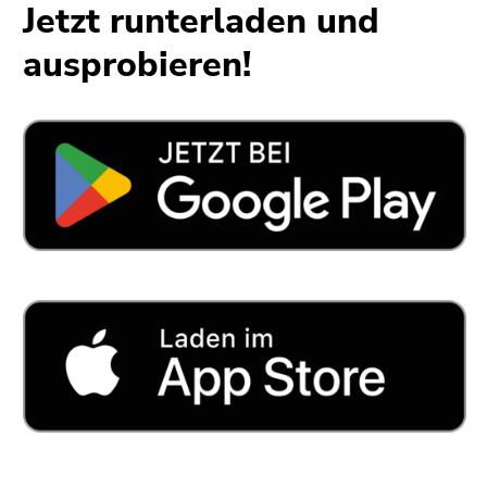
4)
Jetzt runterladen und
Zu
ausprobieren!
den
Zusatzinformationen
(Zugriffstaste
5)
Zu
den
Seiteneinstellungen
(Benutzer/Sprache)
(Zugriffstaste
8)
Zur
Suche
(Zugriffstaste
9)
Ende
dieses